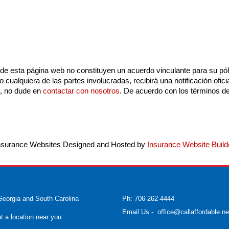
e esta página web no constituyen un acuerdo vinculante para su póli
 cualquiera de las partes involucradas, recibirá una notificación ofic
a, no dude en
contactar con nosotros
. De acuerdo con los términos d
nsurance Websites
Designed and Hosted by
Insurance Website Build
Georgia and South Carolina
Ph: 706-262-4444
Email Us
-
office@callaffordable.ne
at a location near you